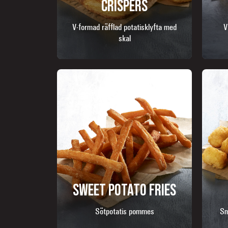
CRISPERS
V-formad räfflad potatisklyfta med
V
skal
SWEET POTATO FRIES
Sötpotatis pommes
Sm