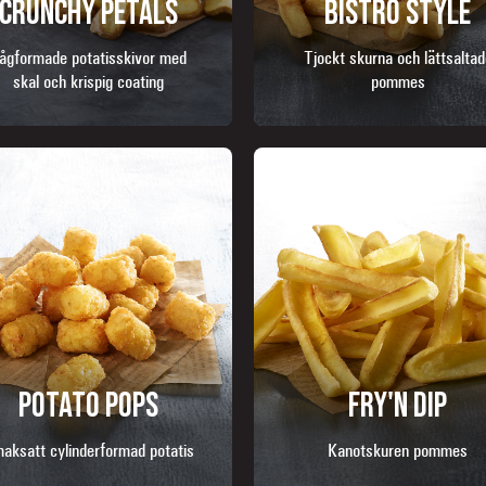
CRUNCHY PETALS
BISTRO STYLE
ågformade potatisskivor med
Tjockt skurna och lättsaltad
skal och krispig coating
pommes
POTATO POPS
FRY'N DIP
aksatt cylinderformad potatis
Kanotskuren pommes