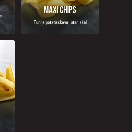
MAXI CHIPS
e
Tunna potatisskivor, utan skal